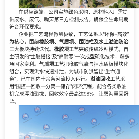
在供应链端，公司实施绿色采购，原材料入厂需提
供废水、废气、噪声第三方检测报告，确保全生命周期
符合环保要求。
企业把工艺流程做到极致，工艺体系以“环保+高效”
为核心，围绕
橡胶坝、气盾坝、围油栏及水上溢油防治
三大板块持续迭代。
橡胶坝
工艺突破传统冷粘模式，自
主研发的“生胶搭接”及“高耐寒”一次成型硫化技术，获多
项国家专利。
气盾坝
工艺把橡胶气囊与挡水盾板模块化
组合，实现洪水快速排泄，为城市防洪留出“生命通
道”，已在国内十余条河流投入运行。
溢油回收
工艺采
用“围控—回收—分离—储存”闭环流程，配合各类收油
机完成浮油聚拢，回收效率最高达98%，让碧海重回蔚
蓝。