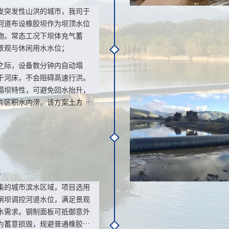
发突发性山洪的城市，我司于
河道布设橡胶坝作为坝顶水位
物。常态工况下坝体充气蓄
景观与休闲用水水位；
之际，设备数分钟内自动塌
于河床，不会阻碍高速行洪。
塌坝特性，可避免回水抬升，
片区积水内涝。该方案土方开
保留河道原有断面，无需大范
凝土护面。
观
集的城市滨水区域，项目选用
闸坝调控河道水位，满足景观
水需求。钢制面板可抵御意外
为蓄意损毁，规避普通橡胶坝