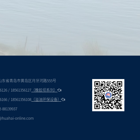
 山东省青岛市黄岛区月牙河路555号
6126 / 18561356127
（橡胶坝系列）
6166 / 18561356108
（溢油环保设备）
2-88139937
@huahai-online.com