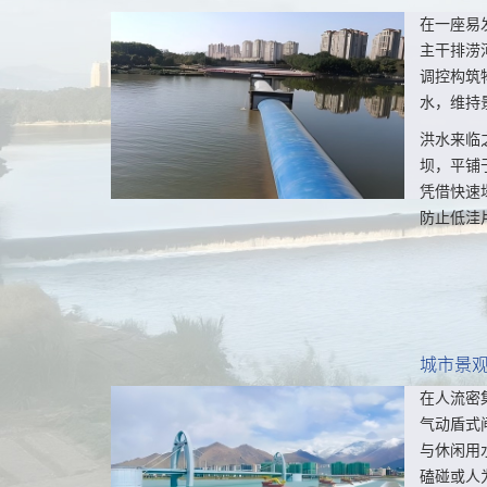
在一座易
主干排涝
调控构筑
水，维持
洪水来临
坝，平铺
凭借快速
防止低洼
挖量小、
围浇筑混
城市景
在人流密
气动盾式
与休闲用
磕碰或人