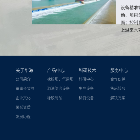
易遭破坏
设备精准
动、喷泉
面；控制
上游来水
体排空平
生风貌。
关于华海
产品中心
科研技术
服务中心
公司简介
橡胶坝、气盾坝
科研中心
合作伙伴
董事长致辞
溢油防治设备
生产设备
售后服务
企业文化
橡胶制品
检测设备
解决方案
荣誉资质
发展历程