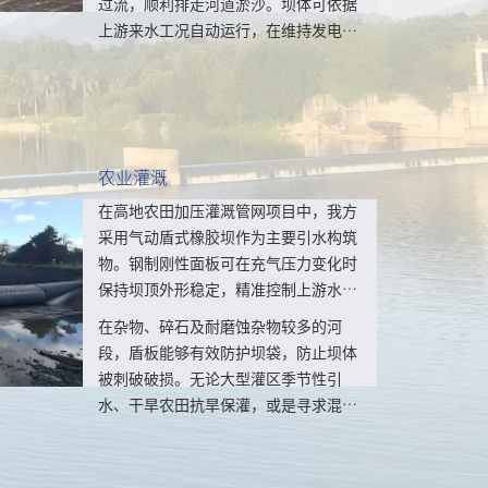
过流，顺利排走河道淤沙。坝体可依据
上游来水工况自动运行，在维持发电所
需蓄水水位的同时，保障非汛期水生生
物洄游通道畅通。
农业灌溉
在高地农田加压灌溉管网项目中，我方
采用气动盾式橡胶坝作为主要引水构筑
物。钢制刚性面板可在充气压力变化时
保持坝顶外形稳定，精准控制上游水
位，稳定向取水塔供水。
在杂物、碎石及耐磨蚀杂物较多的河
段，盾板能够有效防护坝袋，防止坝体
被刺破破损。无论大型灌区季节性引
水、干旱农田抗旱保灌，或是寻求混凝
土拦水堰的经济型替代方案，橡胶坝均
是经过实地工程验证的成熟产品。