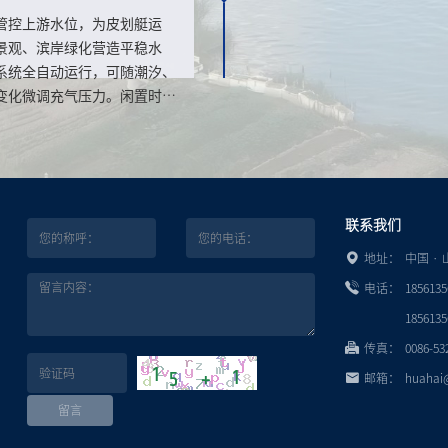
失效的问题。
管控上游水位，为皮划艇运
景观、滨岸绿化营造平稳水
系统全自动运行，可随潮汐、
变化微调充气压力。闲置时坝
铺河床，最大程度保留河道原
联系我们
地址：
中国 ·
电话：
1856135
1856135
传真：
0086-53
邮箱：
huahai
留言