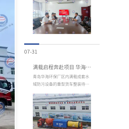
抢险、溢油处置装备配套、行业
标准共建等内容交流研讨，探索
潜水打捞与环保防污装备领域的
深度合作路径。
07-31
满载启程奔赴项目 华海环保成套防污装备顺利发车交付
青岛华海环保厂区内满载成套水
域防污设备的重型货车整装待
发，从高新技术产业园厂区驶
出，这批定制围油栏及配套设备
将按期运往中海油项目现场，标
志着本次定制订单圆满完成生
产、装车与发货全流程。