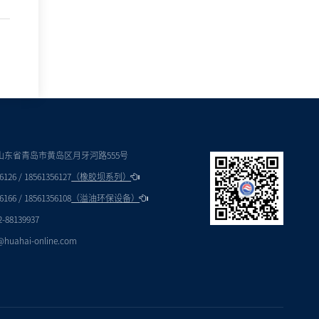
付出，都藏着青岛华海环保的初
心与担当。
 山东省青岛市黄岛区月牙河路555号
6126 / 18561356127
（橡胶坝系列）
6166 / 18561356108
（溢油环保设备）
2-88139937
@huahai-online.com