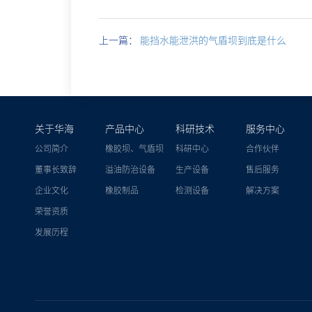
上一篇：
能挡水能泄洪的气盾坝到底是什么
关于华海
产品中心
科研技术
服务中心
公司简介
橡胶坝、气盾坝
科研中心
合作伙伴
董事长致辞
溢油防治设备
生产设备
售后服务
企业文化
橡胶制品
检测设备
解决方案
荣誉资质
发展历程