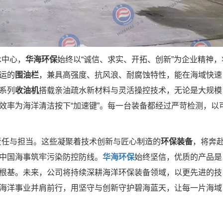
术中心，
华海环保
始终以“诚信、求实、开拓、创新”为企业精神，
运的
围油栏
，兼具高强度、抗风浪、耐腐蚀特性，能在海域快速
系列
收油机
搭载亲油疏水新材料与灵活操控技术，无论是大规模
效率为海洋清洁按下“加速键”。每一台装备都经过严苛检测，以
责任与担当。这些凝聚着技术创新与匠心制造的
环保装备
，将奔
中国海事筑牢污染防控防线。
华海环保
始终坚信，优质的产品是
根基。未来，公司将持续深耕海洋环保装备领域，以更先进的技
海洋事业并肩前行，用坚守与创新守护碧海蓝天，让每一片海域