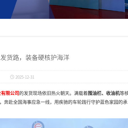
阻发货路，装备硬核护海洋
2025-12-31
业有限公司
的发货现场依旧热火朝天。满载着
围油栏、收油机
等
，奔赴全国海事应急一线，用疾驰的车轮践行守护蓝色家园的承