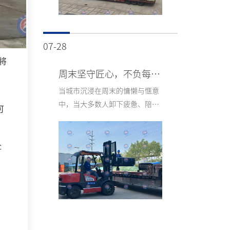
07-28
将
周末坚守匠心，不负每一份托付
当城市沉浸在周末的慵懒与惬意
中，当大多数人卸下疲惫、陪伴
可
家人之时，青岛华海环保工业有
限公司的车间里，却依旧回荡着
机器的轰鸣，一群平凡的车间员
赴
工，正以坚守诠释责任，以匠心
守护环保，用忙碌的身影，勾勒
出这个周末最动人的奋斗画卷。
这里没有周末的闲暇，只有精益
求精的坚守；没有敷衍的应付，
只有对品质的极致追求，每一份